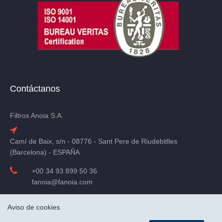
Contáctanos
Filtros Anoia S.A.
Camí de Baix, s/n - 08776 - Sant Pere de Riudebitlles
(Barcelona) - ESPAÑA
+00 34 93 899 50 36
fanoia@fanoia.com
Ver en mapa
Aviso de cookies