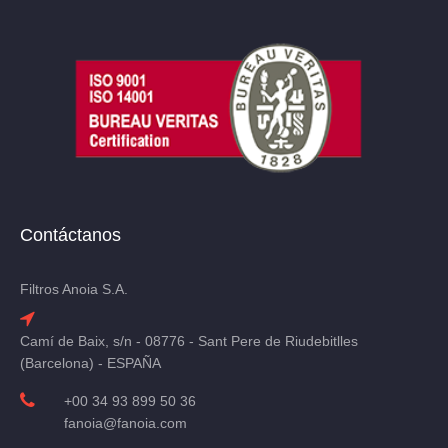
Contáctanos
Filtros Anoia S.A.
Camí de Baix, s/n - 08776 - Sant Pere de Riudebitlles
(Barcelona) - ESPAÑA
+00 34 93 899 50 36
fanoia@fanoia.com