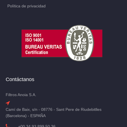
Política de privacidad
Contáctanos
Filtros Anoia S.A.
Camí de Baix, s/n - 08776 - Sant Pere de Riudebitlles
(Barcelona) - ESPAÑA
+00 34 93 899 50 36