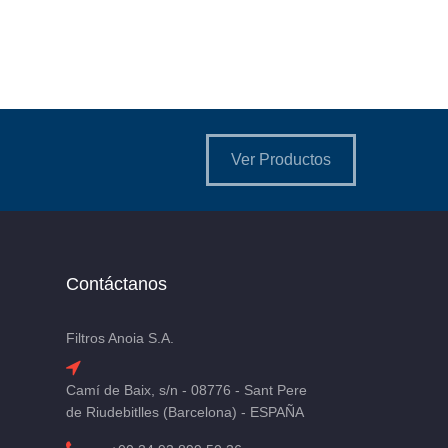
Ver Productos
Contáctanos
Filtros Anoia S.A.
Camí de Baix, s/n - 08776 - Sant Pere
de Riudebitlles (Barcelona) - ESPAÑA