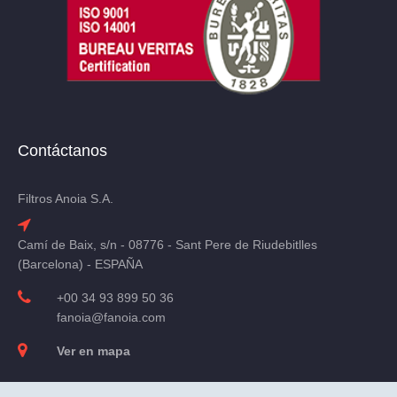
Contáctanos
Filtros Anoia S.A.
Camí de Baix, s/n - 08776 - Sant Pere de Riudebitlles
(Barcelona) - ESPAÑA
+00 34 93 899 50 36
fanoia@fanoia.com
Ver en mapa