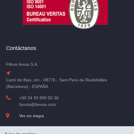
Contáctanos
Filtros Anoia S.A.
Camí de Baix, s/n - 08776 - Sant Pere de Riudebitlles
(Barcelona) - ESPAÑA
+00 34 93 899 50 36
fanoia@fanoia.com
Ver en mapa
Aviso de cookies